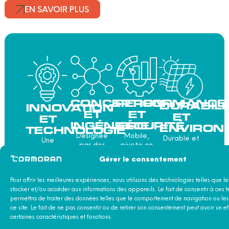
EN SAVOIR PLUS
CONCEPTION
PERFORMANCE
DURABILI
INNOVATION
ET
ET
ET
ET
INGÉNIERIE
SÉCURITÉ
ENVIRON
TECHNOLOGIE
Désignée
Mobile,
Durable et
Une
par des
pivote en
conçue pour
technologie
architectes
fonction du
répondre
Gérer le consentement
qui allie vent,
navals
vent et
aux normes
soleil
avec une
se couche
environnementales
et
Pour offrir les meilleures expériences, nous utilisons des technologies telles que l
large
automatiquement
les
performance.
stocker et/ou accéder aux informations des appareils. Le fait de consentir à ces 
expérience
à
plus stricts.
permettra de traiter des données telles que le comportement de navigation ou les
dans le
l’horizontale
ce site. Le fait de ne pas consentir ou de retirer son consentement peut avoir un ef
secteur
lorsque le
certaines caractéristiques et fonctions.
maritime et
navire est au
une
port, au